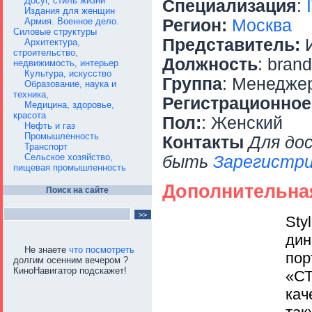
Досуг, стиль жизни
Специализация
:
Издания для женщин
Армия. Военное дело.
Регион:
Москва
Силовые структуры
Представитель:
И
Архитектура,
строительство,
Должность
: bran
недвижимость, интерьер
Культура, искусство
Группа
: Менедже
Образование, наука и
техника,
Регистрационное
Медицина, здоровье,
красота
Пол:
: Женский
Нефть и газ
Промышленность
Контакты
Для до
Транспорт
Сельское хозяйство,
быть
Зарегистри
пищевая промышленность
Дополнительна
Поиск на сайте
Styl
дин
Не знаете
что посмотреть
пор
долгим осенним вечером ?
КиноНавигатор подскажет!
«СТ
кач