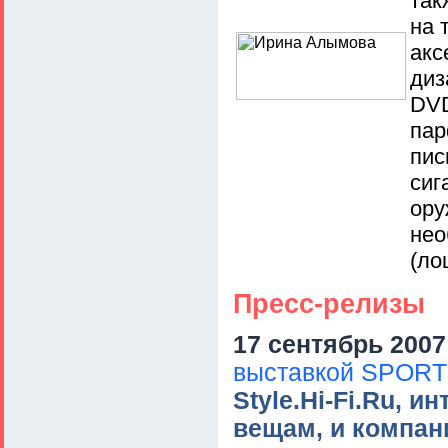
так
на 
акс
диз
DVD
пар
пис
сиг
ору
нео
(ло
Пресс-релизы
17 сентябрь 2007
выставкой SPORT&
Style.Hi-Fi.Ru, 
вещам, и компа