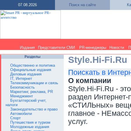
07.08.2026
Поиск на сайте
Ка
Издания
Представители СМИ
PR-менеджеры
Новости
П
Разделы
Style.Hi-Fi.Ru
Общественно и политика
Официальные издания
Поискать в Интер
Деловые издания
IT, Интернет
О компании
Телекоммуникации и связь
Style.Hi-Fi.Ru - 
Безопасность
Маркетинг, реклама, PR
раздел Интернет-п
Менеджмент
Бухгалтерский учет,
«СТИЛЬных» вещей
налоги
Законодательство и право
главное - НЕмасс
Автомобили
Спорт
услуг.
Путешествия и туризм
Молодежные издания