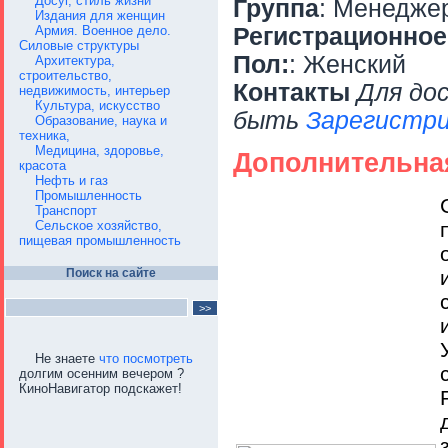
Досуг, стиль жизни
Группа
: Менедже
Издания для женщин
Армия. Военное дело.
Регистрационное
Силовые структуры
Пол:
: Женский
Архитектура,
строительство,
Контакты
Для до
недвижимость, интерьер
Культура, искусство
быть
Зарегистри
Образование, наука и
техника,
Медицина, здоровье,
Дополнительна
красота
Нефть и газ
Промышленность
Транспорт
Сельское хозяйство,
пищевая промышленность
Поиск на сайте
Не знаете
что посмотреть
долгим осенним вечером ?
КиноНавигатор подскажет!