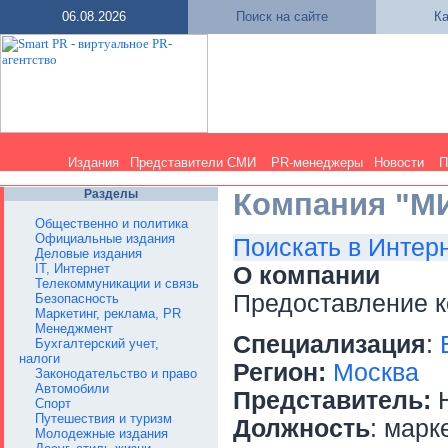
06.08.2026
Поиск на сайте
Ка
Издания
Представители СМИ
PR-менеджеры
Новости
П
Разделы
Компания "МИ
Общественно и политика
Официальные издания
Поискать в Интер
Деловые издания
IT, Интернет
О компании
Телекоммуникации и связь
Предоставление к
Безопасность
Маркетинг, реклама, PR
Менеджмент
Специализация
:
Бухгалтерский учет,
налоги
Регион:
Москва
Законодательство и право
Автомобили
Представитель:
Н
Спорт
Путешествия и туризм
Должность
: марк
Молодежные издания