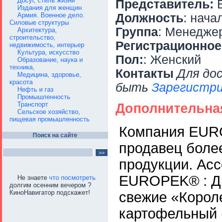
Досуг, стиль жизни
Представитель:
Б
Издания для женщин
Армия. Военное дело.
Должность
: нача
Силовые структуры
Группа
: Менедже
Архитектура,
строительство,
Регистрационное
недвижимость, интерьер
Культура, искусство
Пол:
: Женский
Образование, наука и
техника,
Контакты
Для до
Медицина, здоровье,
красота
быть
Зарегистри
Нефть и газ
Промышленность
Транспорт
Дополнительна
Сельское хозяйство,
пищевая промышленность
Компания EURO
Поиск на сайте
продавец боле
продукции. Ас
EUROPEK® : Др
Не знаете
что посмотреть
долгим осенним вечером ?
КиноНавигатор подскажет!
свежие «Короле
картофельный (