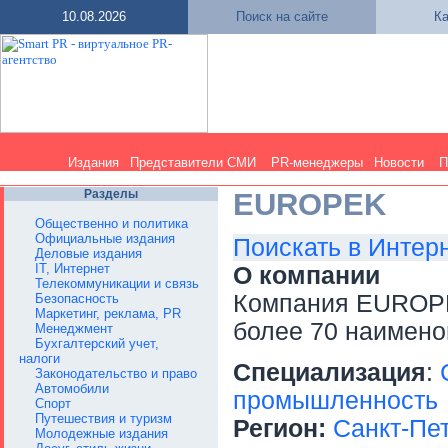
10.08.2026
Поиск на сайте
Ка
Издания
Представители СМИ
PR-менеджеры
Новости
П
Разделы
EUROPEK
Общественно и политика
Официальные издания
Поискать в Интер
Деловые издания
IT, Интернет
О компании
Телекоммуникации и связь
Компания EUROPE
Безопасность
Маркетинг, реклама, PR
более 70 наимено
Менеджмент
Бухгалтерский учет,
налоги
Специализация
:
Законодательство и право
Автомобили
промышленность
Спорт
Путешествия и туризм
Регион:
Санкт-Пе
Молодежные издания