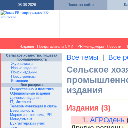
08.08.2026
Поиск на сайте
Ка
Издания
Представители СМИ
PR-менеджеры
Новости
П
Сельское хозяйство, пищевая
Все темы
|
Все р
промышленность
Журналисты
Сельское хоз
Новые издания
Поиск изданий
Пресс-релизы
промышленнос
Компании
Все разделы
издания
Общественно и политика
Официальные издания
Деловые издания
IT, Интернет
Издания (3)
Телекоммуникации и связь
Безопасность
Маркетинг, реклама, PR
1.
АГРОдень
Менеджмент
Бухгалтерский учет,
Другие регионы
налоги