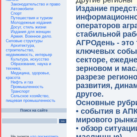
Законодательство и право
Издание предс
Автомобили
Спорт
информационно-
Путешествия и туризм
Молодежные издания
операторов агр
Досуг, стиль жизни
Издания для женщин
стабильной раб
Армия. Военное дело.
АГРОдень - это
Силовые структуры
Архитектура,
ключевых событ
строительство,
недвижимость, интерьер
секторе, ежедн
Культура, искусство
Образование, наука и
зерновом и мас
техника,
Медицина, здоровье,
разрезе регион
красота
Нефть и газ
развития, дина
Промышленность
Транспорт
другое.
Сельское хозяйство,
пищевая промышленность
Основные рубри
• события в АПК
Поиск на сайте
мирового рынка
• обзор ситуац
масличные)
Не знаете
что посмотреть