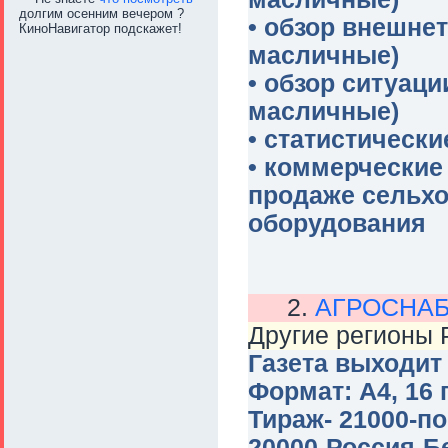
долгим осенним вечером ?
• обзор внешне
КиноНавигатор подскажет!
масличные)
• обзор ситуац
масличные)
• статистическ
• коммерческие
продаже сельхоз
оборудования
2.
АГРОСНА
Другие регионы 
Газета выходит 
Формат: А4, 16 
Тираж- 21000-п
20000-Россия-Б