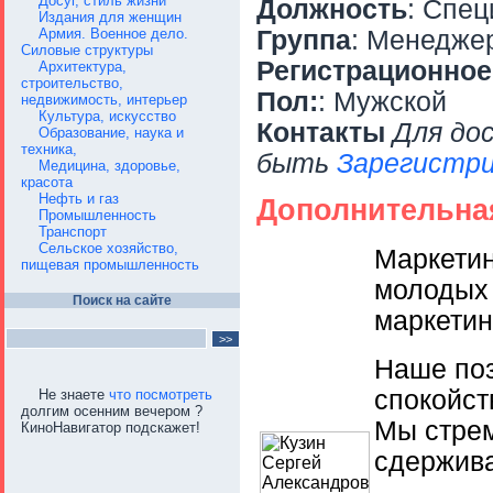
Досуг, стиль жизни
Должность
: Спец
Издания для женщин
Армия. Военное дело.
Группа
: Менедже
Силовые структуры
Регистрационное
Архитектура,
строительство,
Пол:
: Мужской
недвижимость, интерьер
Культура, искусство
Контакты
Для до
Образование, наука и
техника,
быть
Зарегистри
Медицина, здоровье,
красота
Нефть и газ
Дополнительна
Промышленность
Транспорт
Сельское хозяйство,
Маркетин
пищевая промышленность
молодых 
Поиск на сайте
маркетин
Наше поз
спокойст
Не знаете
что посмотреть
долгим осенним вечером ?
Мы стрем
КиноНавигатор подскажет!
сдержив