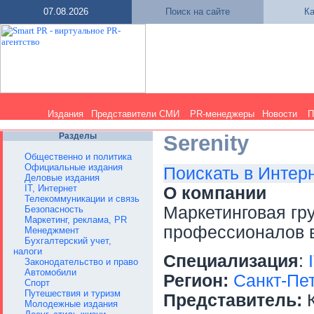
07.08.2026
Поиск на сайте
Ка
Издания
Представители СМИ
PR-менеджеры
Новости
П
Разделы
Serenity
Общественно и политика
Официальные издания
Поискать в Интер
Деловые издания
IT, Интернет
О компании
Телекоммуникации и связь
Маркетинговая гр
Безопасность
Маркетинг, реклама, PR
профессионалов в
Менеджмент
Бухгалтерский учет,
налоги
Специализация
:
Законодательство и право
Автомобили
Регион:
Санкт-Пе
Спорт
Путешествия и туризм
Представитель:
К
Молодежные издания