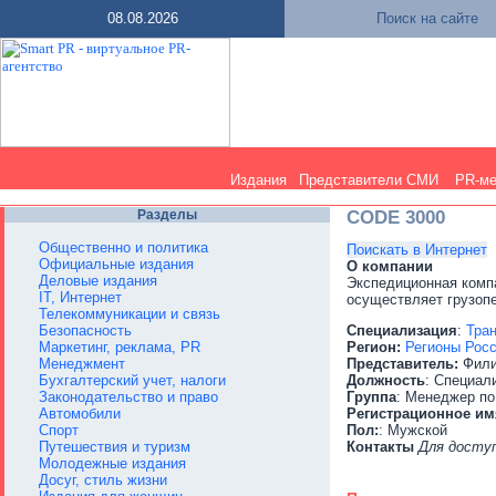
08.08.2026
Поиск на сайте
Издания
Представители СМИ
PR-м
Разделы
CODE 3000
Общественно и политика
Поискать в Интернет
Официальные издания
О компании
Деловые издания
Экспедиционная комп
IT, Интернет
осуществляет грузопе
Телекоммуникации и связь
Безопасность
Специализация
:
Тра
Маркетинг, реклама, PR
Регион:
Регионы Рос
Менеджмент
Представитель:
Фили
Бухгалтерский учет, налоги
Должность
: Специал
Законодательство и право
Группа
: Менеджер по
Автомобили
Регистрационное им
Спорт
Пол:
: Мужской
Путешествия и туризм
Контакты
Для досту
Молодежные издания
Досуг, стиль жизни