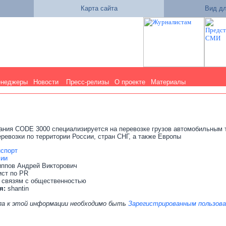
Карта сайта
Вид дл
енеджеры
Новости
Пресс-релизы
О проекте
Материалы
ания CODE 3000 специализируется на перевозке грузов автомобильным 
ревозки по территории России, стран СНГ, а также Европы
нспорт
сии
ппов Андрей Викторович
ист по PR
 связям с общественностью
я:
shantin
па к этой информации необходимо быть
Зарегистрированным пользов