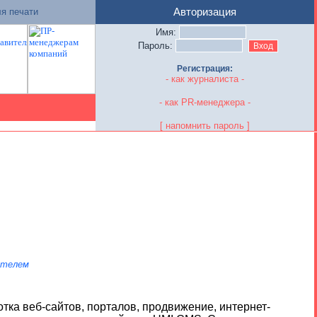
я печати
Авторизация
Имя:
Пароль:
Регистрация:
- как журналиста -
- как PR-менеджера -
[ напомнить пароль ]
ателем
отка веб-сайтов, порталов, продвижение, интернет-