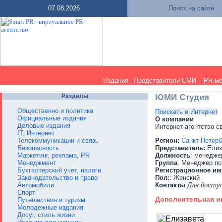
07.08.2026
Поиск на сайте
Издания
Представители СМИ
PR-м
Разделы
ЮМИ Студия
Общественно и политика
Поискать в Интернет
Официальные издания
О компании
Деловые издания
Интернет-агентство с
IT, Интернет
Телекоммуникации и связь
Регион:
Санкт-Петерб
Безопасность
Представитель:
Елиз
Маркетинг, реклама, PR
Должность
: менедже
Менеджмент
Группа
: Менеджер по
Бухгалтерский учет, налоги
Регистрационное им
Законодательство и право
Пол:
: Женский
Автомобили
Контакты
Для досту
Спорт
Дополнительная 
Путешествия и туризм
Молодежные издания
Досуг, стиль жизни