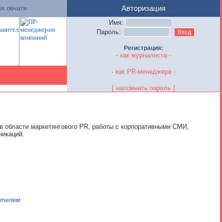
я печати
Авторизация
Имя:
Пароль:
Регистрация:
- как журналиста -
- как PR-менеджера -
[ напомнить пароль ]
в области маркетингового PR, работы с корпоративными СМИ,
никаций.
ателем