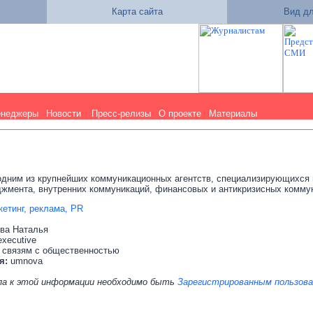
Карта сайта
Вид дл
енеджеры
Новости
Пресс-релизы
О проекте
Материалы
одним из крупнейших коммуникационных агентств, специализирующихся 
джмента, внутренних коммуникаций, финансовых и антикризисных комму
етинг, реклама, PR
ва Наталья
executive
 связям с общественностью
я:
umnova
па к этой информации необходимо быть
Зарегистрированным пользов