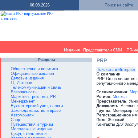
08.08.2026
Поиск на сайте
Издания
Представители СМИ
PR-м
Разделы
PRP
Общественно и политика
Поискать в Интернет
Официальные издания
О компании
Деловые издания
PRP Group является 
IT, Интернет
репутационного мене
Телекоммуникации и связь
Безопасность
Специализация
:
Марк
Маркетинг, реклама, PR
Регион:
Москва
Менеджмент
Представитель:
Умно
Бухгалтерский учет, налоги
Должность
: Account 
Законодательство и право
Группа
: Менеджер по
Автомобили
Регистрационное им
Спорт
Пол:
: Женский
Путешествия и туризм
Контакты
Для досту
Молодежные издания
Досуг, стиль жизни