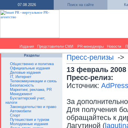
07.08.2026
Поиск на сайте
Ка
Издания
Представители СМИ
PR-менеджеры
Новости
П
Разделы
Пресс-релизы
-
Общественно и политика
13 февраль 2008 
Официальные издания
Деловые издания
Пресс-релиз:
IT, Интернет
Телекоммуникации и связь
Источник:
AdPres
Безопасность
Маркетинг, реклама, PR
Менеджмент
Бухгалтерский учет,
За дополнительн
налоги
Законодательство и право
Для получения бо
Автомобили
Спорт
обращайтесь к ди
Путешествия и туризм
Молодежные издания
Лагутиной (
laguti