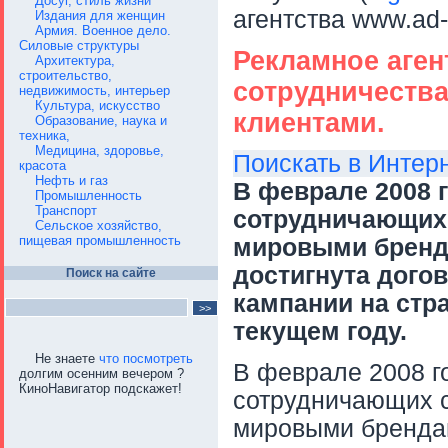
Досуг, стиль жизни
агентства www.ad-
Издания для женщин
Армия. Военное дело.
Силовые структуры
Рекламное аген
Архитектура,
строительство,
сотрудничеств
недвижимость, интерьер
Культура, искусство
клиентами.
Образование, наука и
техника,
Медицина, здоровье,
Поискать в Интер
красота
Нефть и газ
В феврале 2008 
Промышленность
Транспорт
сотрудничающих 
Сельское хозяйство,
пищевая промышленность
мировыми бренда
достигнута дого
Поиск на сайте
кампании на стр
текущем году.
Не знаете
что посмотреть
В феврале 2008 г
долгим осенним вечером ?
КиноНавигатор подскажет!
сотрудничающих с
мировыми брендам