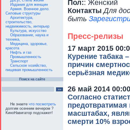
Досуг, стиль жизни
Пол:
: Женский
Издания для женщин
Армия. Военное дело.
Контакты
Для до
Силовые структуры
быть
Зарегистри
Архитектура,
строительство,
недвижимость, интерьер
Культура, искусство
Пресс-релизы
Образование, наука и
техника,
Медицина, здоровье,
17 март 2015 00:
красота
Нефть и газ
Курение табака 
Промышленность
Транспорт
причин смертнос
Сельское хозяйство,
пищевая промышленность
серьёзная медик
Поиск на сайте
26 май 2014 00:0
Согласно статист
предотвратимая 
Не знаете
что посмотреть
долгим осенним вечером ?
масштабах, явля
КиноНавигатор подскажет!
смерти 10% взро