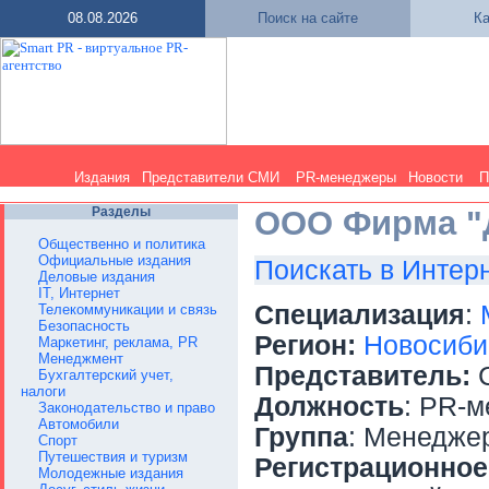
08.08.2026
Поиск на сайте
Ка
Издания
Представители СМИ
PR-менеджеры
Новости
П
Разделы
ООО Фирма "
Общественно и политика
Официальные издания
Поискать в Интер
Деловые издания
IT, Интернет
Специализация
:
Телекоммуникации и связь
Безопасность
Регион:
Новосиби
Маркетинг, реклама, PR
Менеджмент
Представитель:
С
Бухгалтерский учет,
налоги
Должность
: PR-
Законодательство и право
Автомобили
Группа
: Менедже
Спорт
Путешествия и туризм
Регистрационное
Молодежные издания