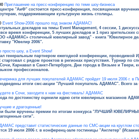
00
Приглашение на пресс-конференцию по теме шоу-бизнеса
с-центре "АиФ" состоится пресс-конференция, посвященная вручен
оутерам, поддерживающим культурную жизнь столицы.
0
Event Show-2006 прошло под знаком АДАМАС!
актуальных докладов на темы Event Management, 4 сессии, 1 дискус
а все время конференции, 5 лучших докладов и 1 приз зрительских
ОО «АДАМАС» столичный ювелирный завод" - книга "Ювелирное дело
тавку "Ювелир 2006".
е просто шоу, а Event Show!
л генеральным партнером ежегодной конференции, проводимой ИД
стартовал с рядом проектов в регионах присутствия. Турнир по сп
Сочи, Карнавал в Санкт-Петербурге, Дни города в Вязьме и Твери,
 языком профессионалов.
ечеринка для лучших покупателей АДАМАС пройдет 19 июля 2006 г. в П
подведены итоги смс-акции "Лучший покупатель АДАМАС". Всего за 
удете в Сочи, заходите к нам на фестиваль! АДАМАС
рода по достоинству оценили идею сети ювелирных магазинов АДА
учшие и драгоценные!
Сочи были вручены премии по итогам конкурса "ЛУЧШИЙ ЮВЕЛИРН
агоценные сети".
ДАМАС представит статистические данные по СМС-акции на круглом сто
тся 19 июля 2006 г. в конференц-зале гостиницы "Англетер" (Исааки