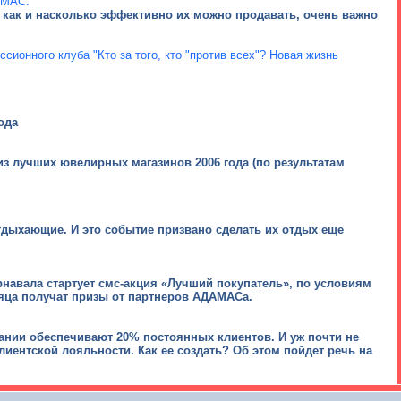
АМАС.
 как и насколько эффективно их можно продавать, очень важно
онного клуба "Кто за того, кто "против всех"? Новая жизнь
ода
из лучших ювелирных магазинов 2006 года (по результатам
дыхающие. И это событие призвано сделать их отдых еще
рнавала стартует смс-акция «Лучший покупатель», по условиям
сяца получат призы от партнеров АДАМАСа.
ании обеспечивают 20% постоянных клиентов. И уж почти не
лиентской лояльности. Как ее создать? Об этом пойдет речь на