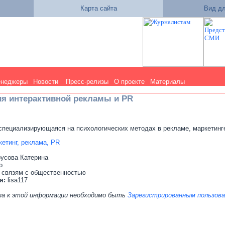
Карта сайта
Вид дл
енеджеры
Новости
Пресс-релизы
О проекте
Материалы
дия интерактивной рекламы и PR
специализирующаяся на психологических методах в рекламе, маркетинге, 
етинг, реклама, PR
усова Катерина
р
 связям с общественностью
я:
lisa117
па к этой информации необходимо быть
Зарегистрированным пользов