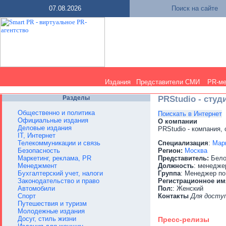
07.08.2026
Поиск на сайте
Издания
Представители СМИ
PR-м
Разделы
PRStudio - сту
Общественно и политика
Поискать в Интернет
Официальные издания
О компании
Деловые издания
PRStudio - компания, 
IT, Интернет
Телекоммуникации и связь
Специализация
:
Марк
Безопасность
Регион:
Москва
Маркетинг, реклама, PR
Представитель:
Бело
Менеджмент
Должность
: менедже
Бухгалтерский учет, налоги
Группа
: Менеджер по
Законодательство и право
Регистрационное им
Автомобили
Пол:
: Женский
Спорт
Контакты
Для досту
Путешествия и туризм
Молодежные издания
Досуг, стиль жизни
Пресс-релизы