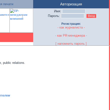
я печати
Авторизация
Имя:
Пароль:
Регистрация:
- как журналиста -
- как PR-менеджера -
[ напомнить пароль ]
public relations.
ателем