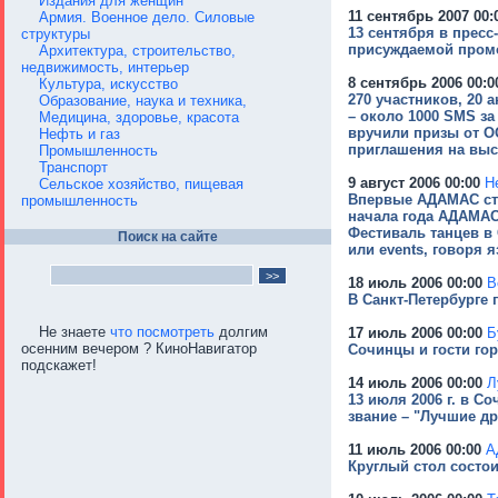
Издания для женщин
11 сентябрь 2007 00:
Армия. Военное дело. Силовые
13 сентября в прес
структуры
присуждаемой пром
Архитектура, строительство,
недвижимость, интерьер
8 сентябрь 2006 00:0
Культура, искусство
270 участников, 20 
Образование, наука и техника,
– около 1000 SMS з
Медицина, здоровье, красота
вручили призы от О
Нефть и газ
приглашения на выс
Промышленность
Транспорт
9 август 2006 00:00
Н
Сельское хозяйство, пищевая
Впервые АДАМАС ста
промышленность
начала года АДАМАС 
Фестиваль танцев в 
Поиск на сайте
или events, говоря
18 июль 2006 00:00
В
В Санкт-Петербурге 
Не знаете
что посмотреть
долгим
17 июль 2006 00:00
Б
осенним вечером ? КиноНавигатор
Сочинцы и гости го
подскажет!
14 июль 2006 00:00
Л
13 июля 2006 г. в 
звание – "Лучшие др
11 июль 2006 00:00
А
Круглый стол состои