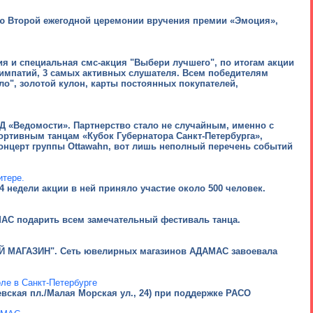
ию Второй ежегодной церемонии вручения премии «Эмоция»,
сия и специальная смс-акция "Выбери лучшего", по итогам акции
 симпатий, 3 самых активных слушателя. Всем победителям
", золотой кулон, карты постоянных покупателей,
 «Ведомости». Партнерство стало не случайным, именно с
ортивным танцам «Кубок Губернатора Санкт-Петербурга»,
 концерт группы Ottawahn, вот лишь неполный перечень событий
итере.
4 недели акции в ней приняло участие около 500 человек.
МАС подарить всем замечательный фестиваль танца.
ЫЙ МАГАЗИН". Сеть ювелирных магазинов АДАМАС завоевала
ле в Санкт-Петербурге
евская пл./Малая Морская ул., 24) при поддержке РАСО