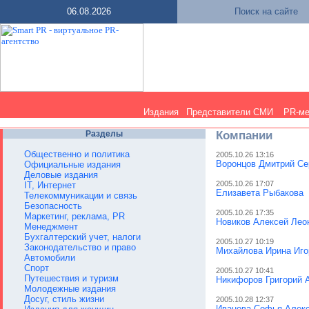
06.08.2026
Поиск на сайте
Издания
Представители СМИ
PR-м
Разделы
Компании
Общественно и политика
2005.10.26 13:16
Воронцов Дмитрий Се
Официальные издания
Деловые издания
2005.10.26 17:07
IT, Интернет
Елизавета Рыбакова
Телекоммуникации и связь
Безопасность
2005.10.26 17:35
Маркетинг, реклама, PR
Новиков Алексей Лео
Менеджмент
Бухгалтерский учет, налоги
2005.10.27 10:19
Законодательство и право
Михайлова Ирина Иго
Автомобили
Спорт
2005.10.27 10:41
Путешествия и туризм
Никифоров Григорий 
Молодежные издания
Досуг, стиль жизни
2005.10.28 12:37
Иванова Софья Алекс