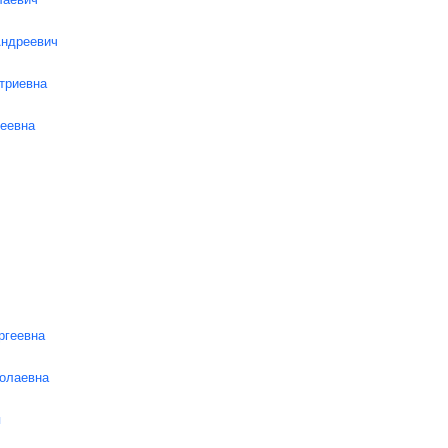
Андреевич
триевна
сеевна
ргеевна
олаевна
я