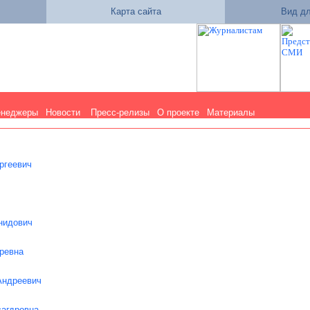
Карта сайта
Вид дл
енеджеры
Новости
Пресс-релизы
О проекте
Материалы
ргеевич
нидович
ревна
Андреевич
агдровна