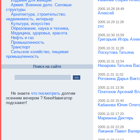
Издания для женщин
Армия. Военное дело. Силовые
2005.10.28 18:49
структуры
Алексей
Архитектура, строительство,
недвижимость, интерьер
2005.10.29 11:28
Культура, искусство
zxc
Образование, наука и техника,
Медицина, здоровье, красота
2005.10.30 15:59
Нефть и газ
Григорьев Игорь Але
Промышленность
Транспорт
2005.10.31 11:28
Сельское хозяйство, пищевая
Лоскутова Татьяна
промышленность
2005.10.31 15:54
Назарова Татьяна Ва
Поиск на сайте
2005.11.01 11:02
Рогожина Дарья Викт
2005.11.01 13:36
Платонов Арсений В
Не знаете
что посмотреть
долгим
осенним вечером ? КиноНавигатор
2005.11.02 15:40
подскажет!
Кабанова Юлия Олег
2005.11.02 17:20
Марианна Дихтярь
2005.11.02 22:29
Ликанов Павел Валер