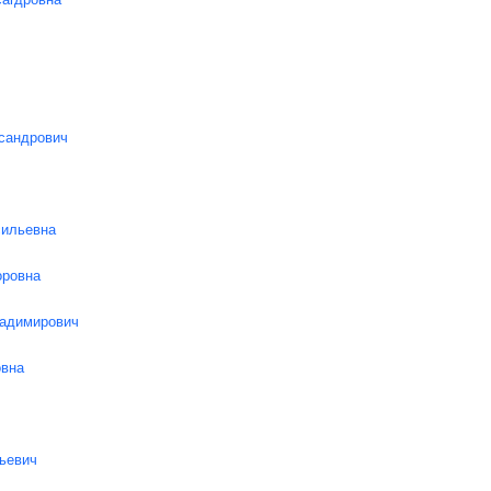
ксандрович
сильевна
оровна
ладимирович
овна
ьевич