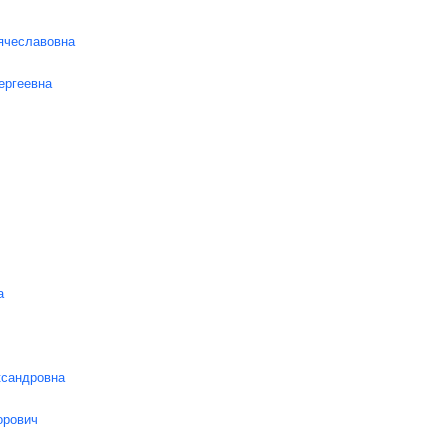
ячеславовна
ергеевна
а
сандровна
орович