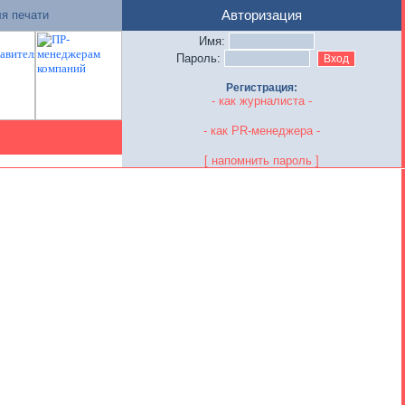
я печати
Авторизация
Имя:
Пароль:
Регистрация:
- как журналиста -
- как PR-менеджера -
[ напомнить пароль ]