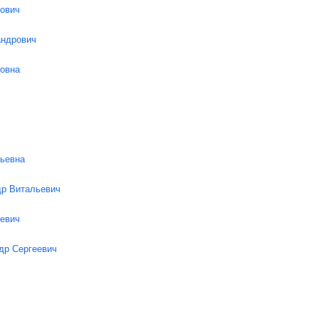
ович
андрович
овна
ьевна
р Витальевич
евич
др Сергеевич