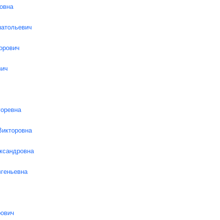
овна
натольевич
орович
вич
горевна
Викторовна
ксандровна
вгеньевна
рович