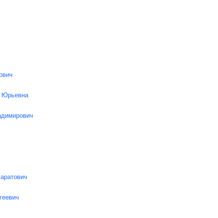
ович
а Юрьевна
адимирович
аратович
геевич