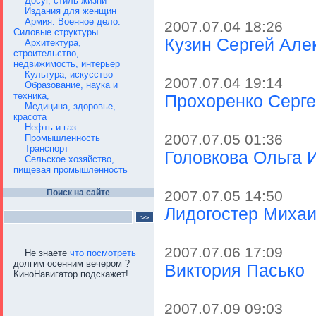
Досуг, стиль жизни
Издания для женщин
Армия. Военное дело.
2007.07.04 18:26
Силовые структуры
Кузин Сергей Але
Архитектура,
строительство,
недвижимость, интерьер
Культура, искусство
2007.07.04 19:14
Образование, наука и
техника,
Прохоренко Серге
Медицина, здоровье,
красота
Нефть и газ
2007.07.05 01:36
Промышленность
Транспорт
Головкова Ольга 
Сельское хозяйство,
пищевая промышленность
Поиск на сайте
2007.07.05 14:50
Лидогостер Михаи
2007.07.06 17:09
Не знаете
что посмотреть
долгим осенним вечером ?
Виктория Пасько
КиноНавигатор подскажет!
2007.07.09 09:03