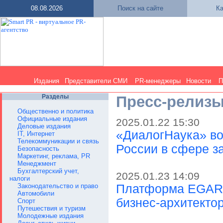
08.08.2026
Поиск на сайте
Ка
Издания
Представители СМИ
PR-менеджеры
Новости
П
Разделы
Пресс-релиз
Общественно и политика
Официальные издания
2025.01.22 15:30
Деловые издания
«ДиалогНаука» в
IT, Интернет
Телекоммуникации и связь
России в сфере 
Безопасность
Маркетинг, реклама, PR
Менеджмент
Бухгалтерский учет,
2025.01.23 14:09
налоги
Законодательство и право
Платформа EGAR 
Автомобили
бизнес-архитекто
Спорт
Путешествия и туризм
Молодежные издания