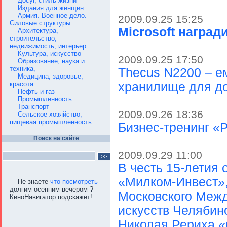
Досуг, стиль жизни
Издания для женщин
Армия. Военное дело.
2009.09.25 15:25
Силовые структуры
Microsoft награди
Архитектура,
строительство,
недвижимость, интерьер
Культура, искусство
2009.09.25 17:50
Образование, наука и
техника,
Thecus N2200 – е
Медицина, здоровье,
красота
хранилище для д
Нефть и газ
Промышленность
Транспорт
2009.09.26 18:36
Сельское хозяйство,
пищевая промышленность
Бизнес-тренинг «
Поиск на сайте
2009.09.29 11:00
В честь 15-летия
«Милком-Инвест»,
Не знаете
что посмотреть
долгим осенним вечером ?
Московского Межд
КиноНавигатор подскажет!
искусств Челябин
Николая Рериха «