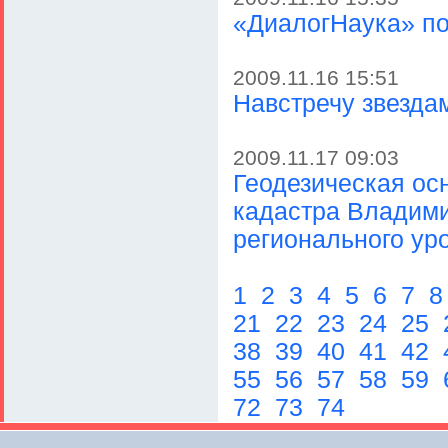
«ДиалогНаука» по
2009.11.16 15:51
Навстречу звезда
2009.11.17 09:03
Геодезическая ос
кадастра Владими
регионального ур
1
2
3
4
5
6
7
21
22
23
24
25
38
39
40
41
42
55
56
57
58
59
72
73
74