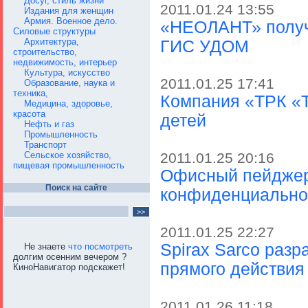
Досуг, стиль жизни
2011.01.24 13:55
Издания для женщин
Армия. Военное дело.
«НЕОЛАНТ» получи
Силовые структуры
Архитектура,
ГИС УДОМ
строительство,
недвижимость, интерьер
Культура, искусство
2011.01.25 17:41
Образование, наука и
техника,
Компания «ТРК «Т
Медицина, здоровье,
красота
детей
Нефть и газ
Промышленность
Транспорт
Сельское хозяйство,
2011.01.25 20:16
пищевая промышленность
Офисный пейджер 
Поиск на сайте
конфиденциальнос
2011.01.25 22:27
Spirax Sarco раз
Не знаете
что посмотреть
долгим осенним вечером ?
прямого действия
КиноНавигатор подскажет!
2011.01.26 11:18