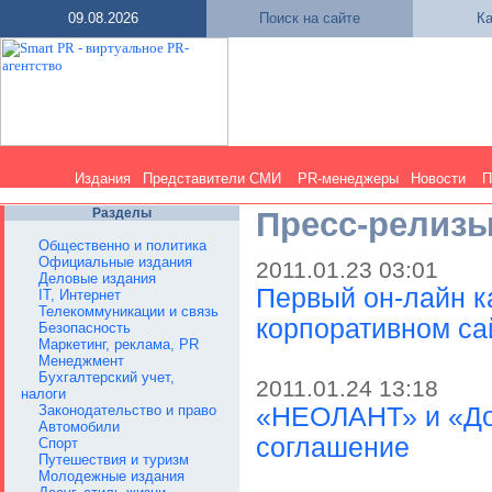
09.08.2026
Поиск на сайте
Ка
Издания
Представители СМИ
PR-менеджеры
Новости
П
Разделы
Пресс-релиз
Общественно и политика
Официальные издания
2011.01.23 03:01
Деловые издания
Первый он-лайн к
IT, Интернет
Телекоммуникации и связь
корпоративном с
Безопасность
Маркетинг, реклама, PR
Менеджмент
Бухгалтерский учет,
2011.01.24 13:18
налоги
Законодательство и право
«НЕОЛАНТ» и «До
Автомобили
соглашение
Спорт
Путешествия и туризм
Молодежные издания