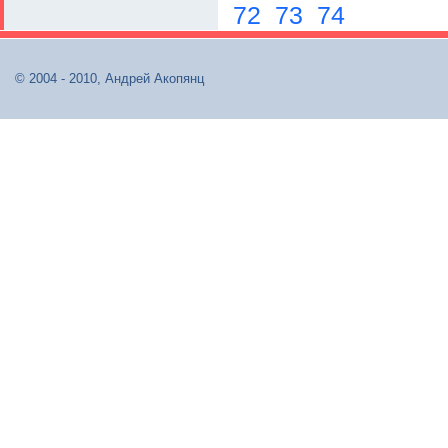
72
73
74
© 2004 - 2010, Андрей Акопянц