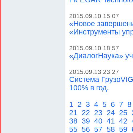
2015.09.10 15:07
«Новое завершени
«Инструменты уп
2015.09.10 18:57
«ДиалогНаука» уча
2015.09.13 23:27
Система ГрузоVIG
100% в год.
1
2
3
4
5
6
7
21
22
23
24
25
38
39
40
41
42
55
56
57
58
59