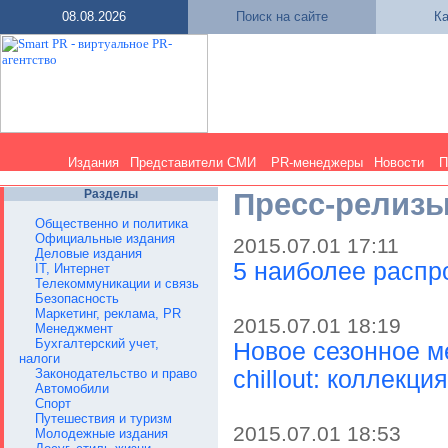
08.08.2026
Поиск на сайте
Ка
Издания
Представители СМИ
PR-менеджеры
Новости
П
Разделы
Пресс-релиз
Общественно и политика
Официальные издания
2015.07.01 17:11
Деловые издания
5 наиболее распр
IT, Интернет
Телекоммуникации и связь
Безопасность
Маркетинг, реклама, PR
2015.07.01 18:19
Менеджмент
Бухгалтерский учет,
Новое сезонное 
налоги
Законодательство и право
chillout: коллекц
Автомобили
Спорт
Путешествия и туризм
2015.07.01 18:53
Молодежные издания