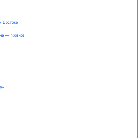
м Востоке
рна — прогноз
а»