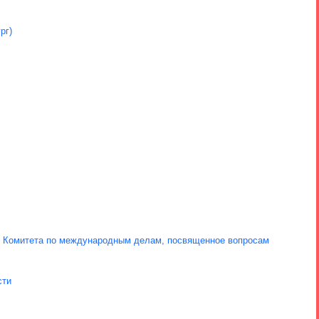
рг)
ие Комитета по международным делам, посвященное вопросам
сти