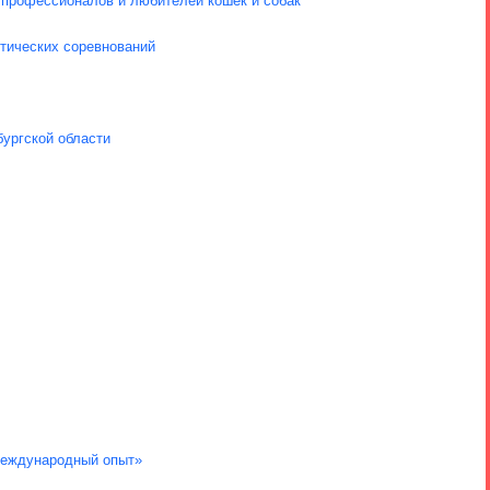
о профессионалов и любителей кошек и собак
тических соревнований
бургской области
 международный опыт»