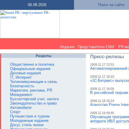
06.08.2026
Поиск на сайте
Издания
Представители СМИ
PR-м
Разделы
Пресс-релизы
Общественно и политика
2009.11.17 12:51
Автоматизированный 
Официальные издания
Деловые издания
2009.11.17 18:33
IT, Интернет
«1С-Битрикс» выпуска
Телекоммуникации и связь
Безопасность
2009.11.17 19:05
Маркетинг, реклама, PR
В российской тюрьме
Менеджмент
Бухгалтерский учет, налоги
2009.11.18 15:24
Законодательство и право
Агентство Promo Inter
Автомобили
Спорт
2009.11.19 09:45
Путешествия и туризм
Обучающая программа
Молодежные издания
аппарате ИВЛ доступн
Досуг, стиль жизни