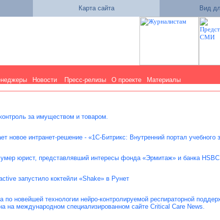
Карта сайта
Вид дл
енеджеры
Новости
Пресс-релизы
О проекте
Материалы
контроль за имуществом и товаром.
ет новое интранет-решение - «1С-Битрикс: Внутренний портал учебного 
 умер юрист, представлявший интересы фонда «Эрмитаж» и банка HSBC
active запустило коктейли «Shake» в Рунет
 по новейшей технологии нейро-контролируемой респираторной поддержк
а на международном специализированном сайте Critical Care News.