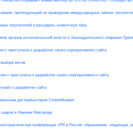
 Interactive открывают новый веб-портал ROYAL-CANIN.RU - сообществ
 манеж, претендующий на проведение международных зимних легкоатле
нных покупателей и расширить клиентскую базу
ков органов исполнительной власти и Законодательного собрания Орен
кт» приступила к разработке своего корпоративного сайта
 выборе весов.
ект» приступила к разработке своего корпоративного сайта
упает к разработке сайта
иальным дистрибьютором ContentKeeper
 шаров в Нижнем Новгороде
чно-практическая конференция «PR в России: образование, тенденции,