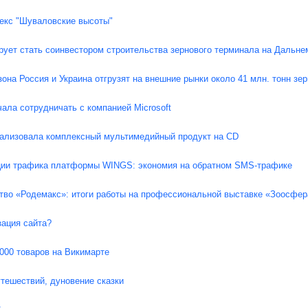
екс "Шуваловские высоты"
рует стать соинвестором строительства зернового терминала на Дальне
зона Россия и Украина отгрузят на внешние рынки около 41 млн. тонн зе
ала сотрудничать с компанией Microsoft
еализовала комплексный мультимедийный продукт на CD
ии трафика платформы WINGS: экономия на обратном SMS-трафике
ство «Родемакс»: итоги работы на профессиональной выставке «Зоосфер
зация сайта?
 000 товаров на Викимарте
утешествий, дуновение сказки