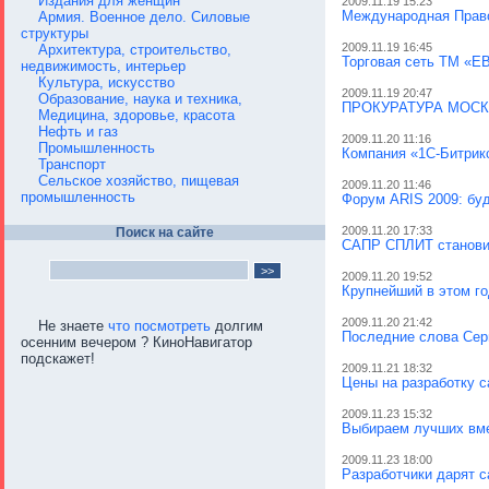
Издания для женщин
2009.11.19 15:23
Международная Право
Армия. Военное дело. Силовые
структуры
2009.11.19 16:45
Архитектура, строительство,
Торговая сеть ТМ «Е
недвижимость, интерьер
Культура, искусство
2009.11.19 20:47
Образование, наука и техника,
ПРОКУРАТУРА МОСК
Медицина, здоровье, красота
Нефть и газ
2009.11.20 11:16
Промышленность
Компания «1С-Битрик
Транспорт
Сельское хозяйство, пищевая
2009.11.20 11:46
промышленность
Форум ARIS 2009: бу
2009.11.20 17:33
Поиск на сайте
САПР СПЛИТ становит
2009.11.20 19:52
Крупнейший в этом го
2009.11.20 21:42
Не знаете
что посмотреть
долгим
Последние слова Серг
осенним вечером ? КиноНавигатор
подскажет!
2009.11.21 18:32
Цены на разработку с
2009.11.23 15:32
Выбираем лучших вме
2009.11.23 18:00
Разработчики дарят с