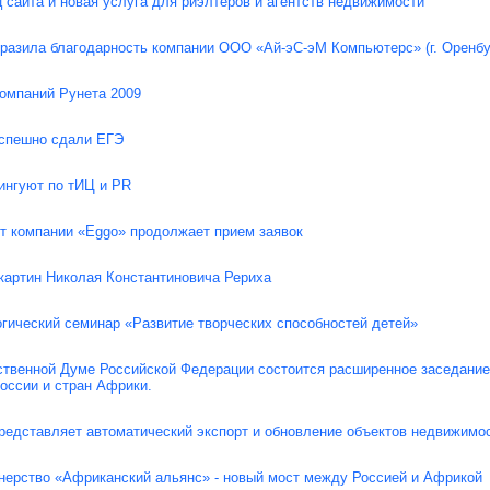
 сайта и новая услуга для риэлтеров и агентств недвижимости
ыразила благодарность компании ООО «Ай-эС-эМ Компьютерс» (г. Оренбу
компаний Рунета 2009
спешно сдали ЕГЭ
ингуют по тИЦ и PR
от компании «Eggo» продолжает прием заявок
картин Николая Константиновича Рериха
гический семинар «Развитие творческих способностей детей»
рственной Думе Российской Федерации состоится расширенное заседан
оссии и стран Африки.
редставляет автоматический экспорт и обновление объектов недвижимо
нерство «Африканский альянс» - новый мост между Россией и Африкой