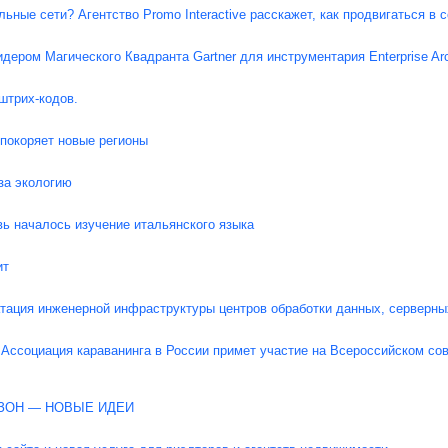
ьные сети? Агентство Promo Interactive расскажет, как продвигаться в 
дером Магического Квадранта Gartner для инструментария Enterprise Arc
штрих-кодов.
окоряет новые регионы
за экологию
ь началось изучение итальянского языка
ит
атация инженерной инфраструктуры центров обработки данных, серверн
Ассоциация караванинга в России примет участие на Всероссийском со
ЗОН — НОВЫЕ ИДЕИ