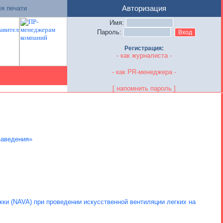
я печати
Авторизация
Имя:
Пароль:
Регистрация:
- как журналиста -
- как PR-менеджера -
[ напомнить пароль ]
заведения»
и (NAVA) при проведении искусственной вентиляции легких на