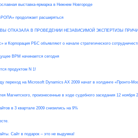
славная выставка-ярмарка в Нижнем Новгороде
ВРОПА» продолжает расширяться
ВЫ ОТКАЗАЛА В ПРОВЕДЕНИИ НЕЗАВИСИМОЙ ЭКСПЕРТИЗЫ ПРИЧИ
с» и Корпорация РБС объявляют о начале стратегического сотрудничест
дущее BPM начинается сегодня
ся продуктом N 1!
ду переход на Microsoft Dynamics AX 2009 начат в холдинге «Пронто-Мо
ея Магнитского, произнесенные в ходе судебного заседания 12 ноября 2
айтов в 3 квартале 2009 снизились на 9%
сте.
айты. Сайт в подарок – это не выдумка!