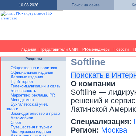
10.08.2026
Поиск на сайте
Ка
Издания
Представители СМИ
PR-менеджеры
Новости
П
Разделы
Softline
Общественно и политика
Официальные издания
Поискать в Интер
Деловые издания
IT, Интернет
О компании
Телекоммуникации и связь
Softline — лидир
Безопасность
Маркетинг, реклама, PR
решений и сервис
Менеджмент
Бухгалтерский учет,
Латинской Америк
налоги
Законодательство и право
Автомобили
Специализация
:
Спорт
Путешествия и туризм
Регион:
Москва
Молодежные издания