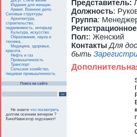
Досуг, стиль жизни
Представитель:
Л
Издания для женщин
Армия. Военное дело.
Должность
: Руко
Силовые структуры
Группа
: Менедже
Архитектура,
строительство,
Регистрационное
недвижимость, интерьер
Культура, искусство
Пол:
: Женский
Образование, наука и
техника,
Контакты
Для до
Медицина, здоровье,
красота
быть
Зарегистри
Нефть и газ
Промышленность
Транспорт
Дополнительна
Сельское хозяйство,
пищевая промышленность
Поиск на сайте
Не знаете
что посмотреть
долгим осенним вечером ?
КиноНавигатор подскажет!